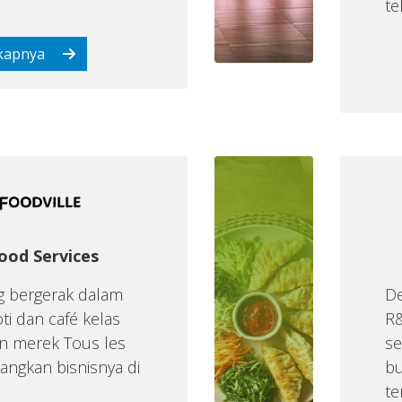
te
kapnya
ood Services
ng bergerak dalam
De
oti dan café kelas
R&
 merek Tous les
se
ngkan bisnisnya di
b
te