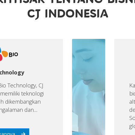
khtisar tentang bisn
cj indonesia
chnology
Bio Technology, CJ
Ka
memiliki teknologi
bi
lah dikembangkan
al
galaman dan....
de
So
gl
kapnya