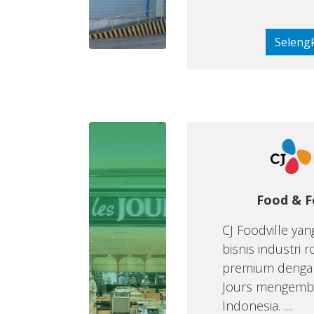
Seleng
Food & F
CJ Foodville ya
bisnis industri r
premium dengan
Jours mengemba
Indonesia. ....