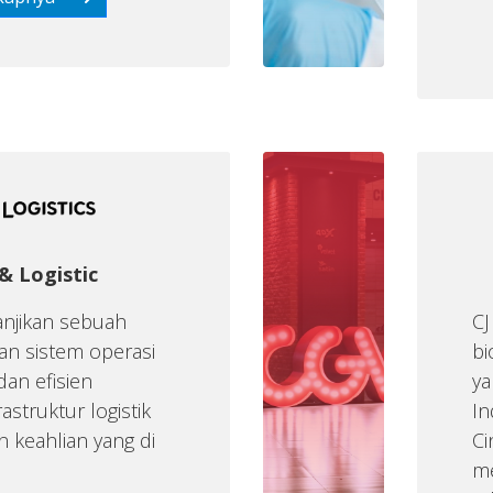
 & Logistic
janjikan sebuah
CJ
an sistem operasi
bi
dan efisien
ya
astruktur logistik
In
n keahlian yang di
C
me